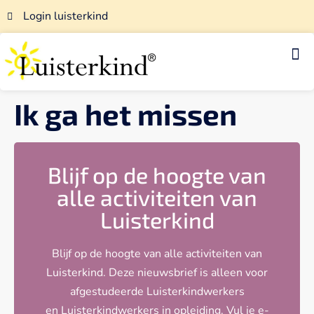
Login luisterkind
Luisterkind-afstemmingen
Voor luisterkindwerkers
Ik ga het missen
Blijf op de hoogte van
alle activiteiten van
Luisterkind
Blijf op de hoogte van alle activiteiten van
Luisterkind. Deze nieuwsbrief is alleen voor
afgestudeerde Luisterkindwerkers
en Luisterkindwerkers in opleiding. Vul je e-