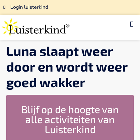
Login luisterkind
Luisterkind-afstemmingen
Voor luisterkindwerkers
Luna slaapt weer
door en wordt weer
goed wakker
Blijf op de hoogte van
alle activiteiten van
Luisterkind