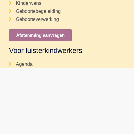
Kinderwens
Geboortebegeleiding
Geboorteverwerking
Afstemming aanvragen
Voor luisterkindwerkers
Agenda
Doorleren
Laat je bedrijf groeien
Praktisch
10 jaar luisterkind
2026 Luisterkind
Algemene voorwaarden
Algemene voorwaarden
Ontwikkeling: Visualcreations.nl