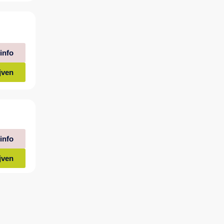
info
jven
info
jven