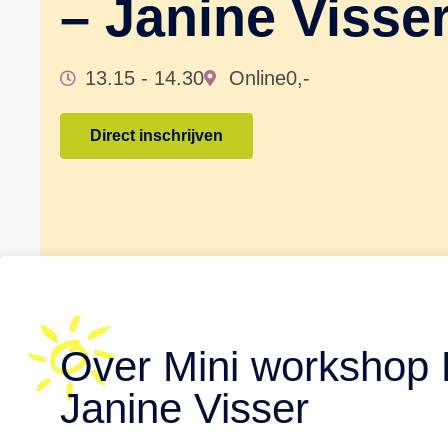
– Janine Visse
13.15 - 14.30
Online
0,-
Direct inschrijven
Over Mini workshop L
Janine Visser