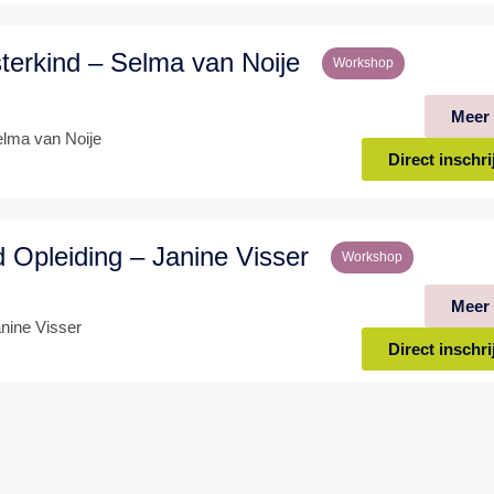
sterkind – Selma van Noije
Workshop
Meer 
elma van Noije
Direct inschri
d Opleiding – Janine Visser
Workshop
Meer 
nine Visser
Direct inschri