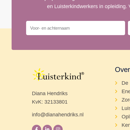
en Luisterkindwerkers in opleiding.
Over
De 
Ene
Diana Hendriks
Zor
KvK: 32133801
Lui
info@dianahendriks.nl
Opl
Ken