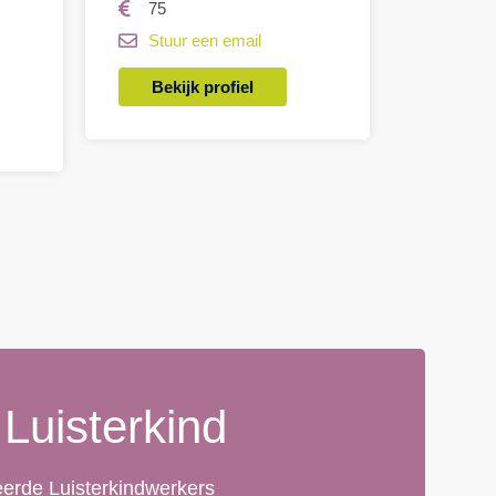
75
Stuur een email
Bekijk profiel
 Luisterkind
deerde Luisterkindwerkers