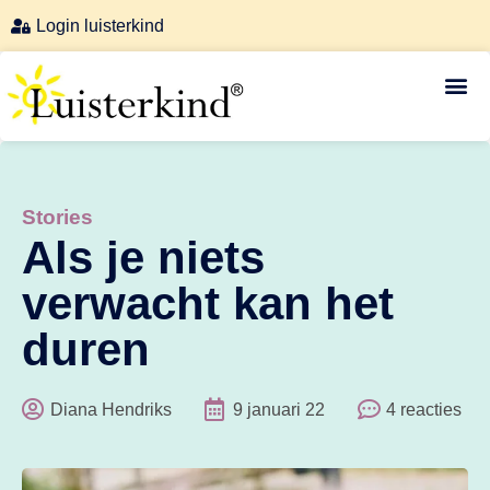
Login luisterkind
Luisterkind-afstemmingen
Stories
Als je niets
verwacht kan het
duren
Diana Hendriks
9 januari 22
4 reacties