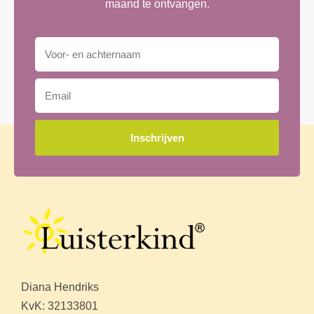
maand te ontvangen.
Inschrijven
Diana Hendriks
KvK: 32133801